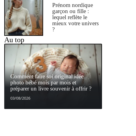
Prénom nordique
garçon ou fille :
lequel reflète le
mieux votre univers
?
Au top
Comment faire soi original idée
photo bébé mois par mois et
préparer un livre souvenir à offrir ?
03/08/2026