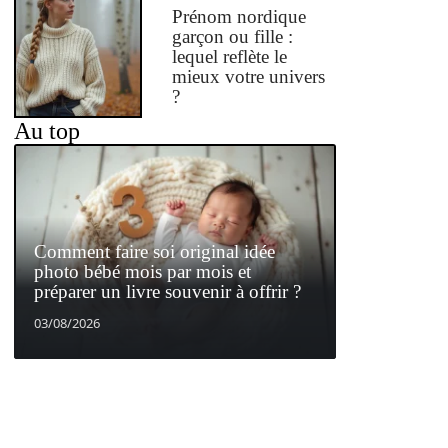
Prénom nordique
garçon ou fille :
lequel reflète le
mieux votre univers
?
Au top
Comment faire soi original idée
photo bébé mois par mois et
préparer un livre souvenir à offrir ?
03/08/2026