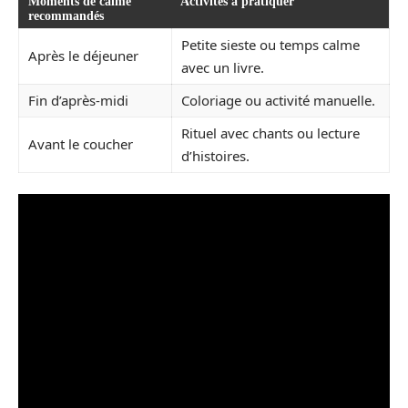
Moments de calme
Activités à pratiquer
recommandés
Petite sieste ou temps calme
Après le déjeuner
avec un livre.
Fin d’après-midi
Coloriage ou activité manuelle.
Rituel avec chants ou lecture
Avant le coucher
d’histoires.