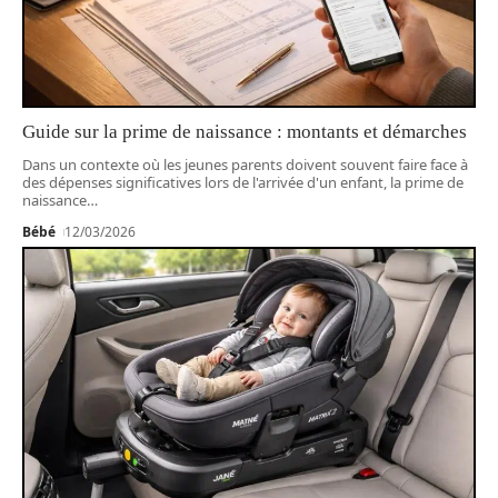
Guide sur la prime de naissance : montants et démarches
Dans un contexte où les jeunes parents doivent souvent faire face à
des dépenses significatives lors de l'arrivée d'un enfant, la prime de
naissance
…
Bébé
12/03/2026