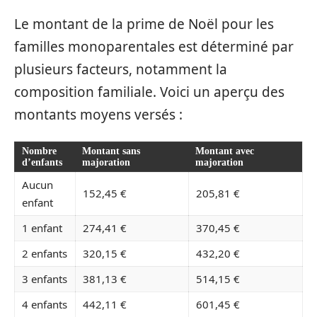
Le montant de la prime de Noël pour les
familles monoparentales est déterminé par
plusieurs facteurs, notamment la
composition familiale. Voici un aperçu des
montants moyens versés :
Nombre
Montant sans
Montant avec
d’enfants
majoration
majoration
Aucun
152,45 €
205,81 €
enfant
1 enfant
274,41 €
370,45 €
2 enfants
320,15 €
432,20 €
3 enfants
381,13 €
514,15 €
4 enfants
442,11 €
601,45 €