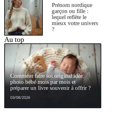
Prénom nordique
garçon ou fille :
lequel reflète le
mieux votre univers
?
Au top
Comment faire soi original idée
photo bébé mois par mois et
préparer un livre souvenir à offrir ?
03/08/2026